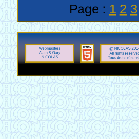
Page :
1
2
3
Webmasters
NICOLAS 201
Alain & Gary
All rights reserve
NICOLAS
Tous droits réserv