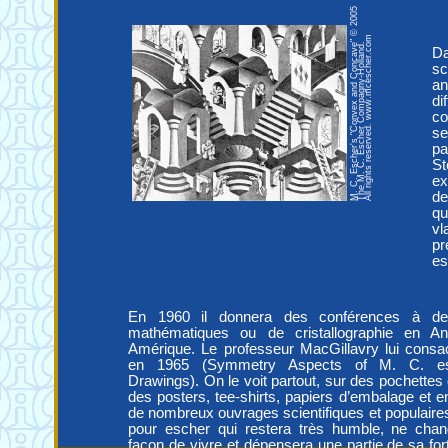
M. C. Escher's "Convex and Concave" © 2005
All rights reserved. www.mcescher.com
The M. C. Escher Compagny-Holland.
Da
sc
an
di
co
se
pa
S
ex
de
qu
vl
pr
es
En 1960 il donnera des conférences à d
mathématiques ou de cristallographie en An
Amérique. Le professeur MacGillavry lui cons
en 1965 (Symmetry Aspects of M. C. esc
Drawings). On le voit partout, sur des pochettes
des posters, tee-shirts, papiers d’embalage et en 
de nombreux ouvrages scientifiques et populaires.
pour escher qui restera très humble, ne chan
façon de vivre et dépensera une partie de sa for