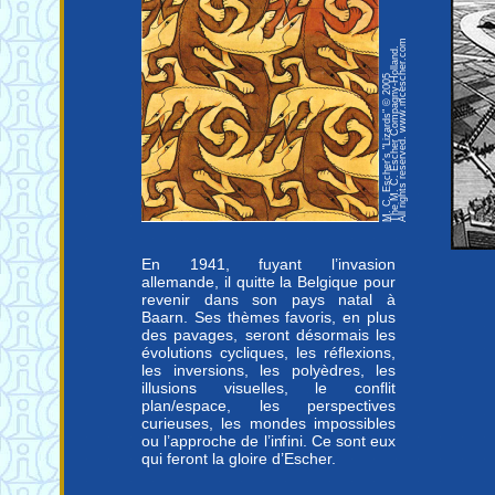
Le
cr
gr
All rights reserved. www.mcescher.com
es
The M. C. Escher Compagny-Holland.
sp
M. C. Escher's "Lizards" © 2005
en
de
sc
re
se
im
En 1941, fuyant l’invasion
allemande, il quitte la Belgique pour
revenir dans son pays natal à
Baarn. Ses thèmes favoris, en plus
des pavages, seront désormais les
évolutions cycliques, les réflexions,
les inversions, les polyèdres, les
illusions visuelles, le conflit
plan/espace, les perspectives
curieuses, les mondes impossibles
ou l’approche de l’infini. Ce sont eux
qui feront la gloire d’Escher.