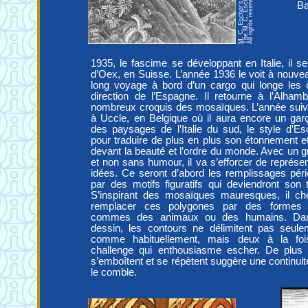
Ba
1935, le fascime se développant en Italie, il s
d’Oex, en Suisse. L’année 1936 le voit à nouvea
long voyage à bord d’un cargo qui longe les c
direction de l’Espagne. Il retourne à l’Alhamb
nombreux croquis des mosaïques. L’année suivant
à Uccle, en Belgique où il aura encore un gar
des paysages de l’Italie du sud, le style d’E
pour traduire de plus en plus son étonnement e
devant la beauté et l’ordre du monde. Avec un g
et non sans humour, il va s’efforcer de représe
idées. Ce seront d’abord les remplissages pér
par des motifs figuratifs qui deviendront son 
S’inspirant des mosaïques mauresques, il c
remplacer ces polygones par des formes p
commes des animaux ou des humains. Dan
dessin, les contours ne délimitent pas seule
comme habituellement, mais deux à la foi
challenge qui enthousiasme escher. De plus 
s’emboîtent et se répètent suggère une continuité à
le comble.
So