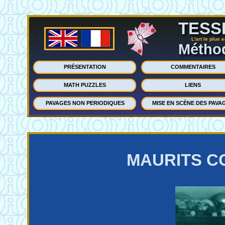
TESS
L'art le plus 
Méthod
PRÉSENTATION
COMMENTAIRES
MATH PUZZLES
LIENS
PAVAGES NON PERIODIQUES
MISE EN SCÈNE DES PAVA
MAURITS C