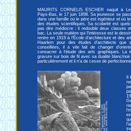
MAURITS CORNELIS ESCHER naquit à Lee
Pays-Bas, le 17 juin 1898. Sa jeunesse se pass
dans une famille où le père est ingénieur et où le
des études scientifiques. Sa scolarité est quel
pas dire médiocre : il redouble deux classes 
bac. La seule matière qui l’intéresse est le dessin
rentre en 1919 à l’École d’architecture et des ar
Haarlem pour des études d’architecte que 
conseillées, il a vite fait de changer d’orien
consacrer à l’étude des arts graphiques. La 
gravure sur bois de fil avec sa dualité blanc/noir 
particulièrement et il n’a de cesse de perfectionne
Il
no
pa
pa
19
Ge
All rights reserved. www.mcescher.com
The M. C. Escher Compagny-Holland.
ra
M. C. Escher's "Castrovalva" © 2005
l’
ex
qu
l’
tr