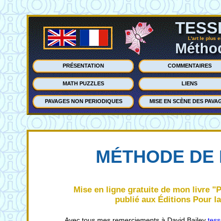
TESS
L'art le plus 
Méthod
PRÉSENTATION
COMMENTAIRES
MATH PUZZLES
LIENS
PAVAGES NON PERIODIQUES
MISE EN SCÈNE DES PAVA
MÉTHODE DE 
Mise en ligne gratuite de mon livre "P
publié aux Éditions Pour l
Avec tous mes remerciements à David Bailey
tess