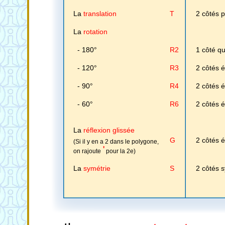
La
translation
T
2 côtés p
La
rotation
- 180°
R2
1 côté q
- 120°
R3
2 côtés 
- 90°
R4
2 côtés 
- 60°
R6
2 côtés 
La
réflexion glissée
G
2 côtés 
(Si il y en a 2 dans le polygone,
'
on rajoute
pour la 2e)
La
symétrie
S
2 côtés 