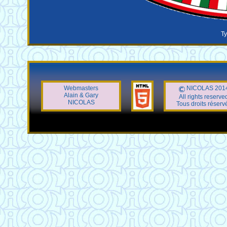
Ty
Webmasters
NICOLAS 201
Alain & Gary
All rights reserve
NICOLAS
Tous droits réserv