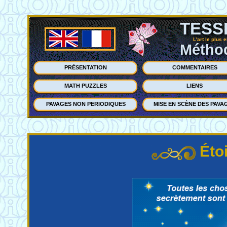
TESS
L'art le plus 
Méthod
PRÉSENTATION
COMMENTAIRES
MATH PUZZLES
LIENS
PAVAGES NON PERIODIQUES
MISE EN SCÈNE DES PAVA
Étoi