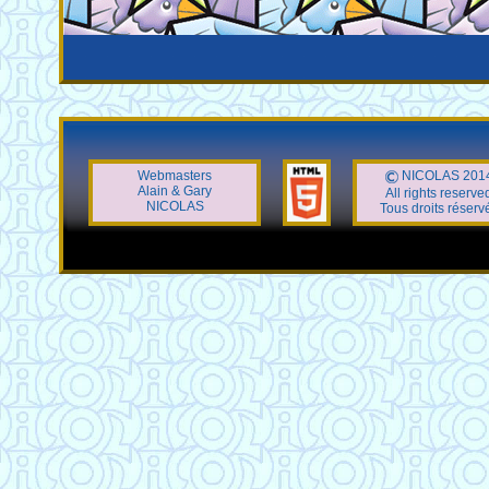
Webmasters
NICOLAS 201
Alain & Gary
All rights reserve
NICOLAS
Tous droits réserv