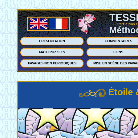
TESS
L'art le plus 
Méthod
PRÉSENTATION
COMMENTAIRES
MATH PUZZLES
LIENS
PAVAGES NON PERIODIQUES
MISE EN SCÈNE DES PAVA
Étoile