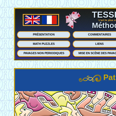
TESS
L'art le plus 
Méthod
PRÉSENTATION
COMMENTAIRES
MATH PUZZLES
LIENS
PAVAGES NON PERIODIQUES
MISE EN SCÈNE DES PAVA
Pat