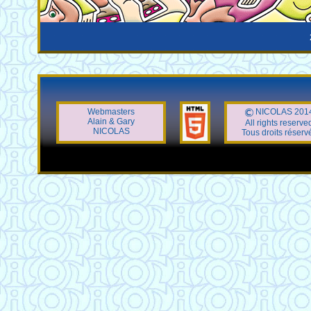
Webmasters
NICOLAS 201
Alain & Gary
All rights reserve
NICOLAS
Tous droits réserv