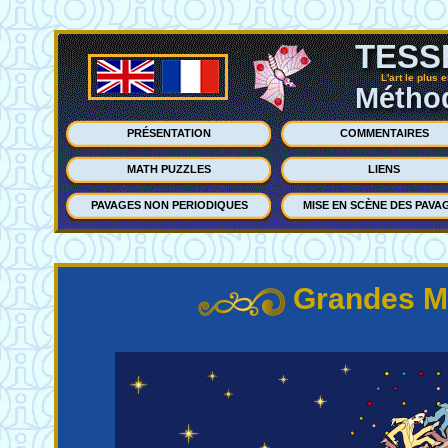
TESS
L'art le plus 
Méthod
PRÉSENTATION
COMMENTAIRES
MATH PUZZLES
LIENS
PAVAGES NON PERIODIQUES
MISE EN SCÈNE DES PAVA
Grandes M