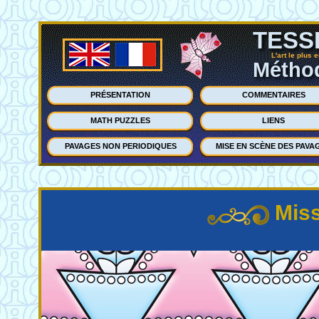
TESS
L'art le plus 
Méthod
PRÉSENTATION
COMMENTAIRES
MATH PUZZLES
LIENS
PAVAGES NON PERIODIQUES
MISE EN SCÈNE DES PAVA
Miss