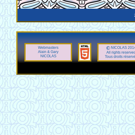
Webmasters
NICOLAS 201
Alain & Gary
All rights reserve
NICOLAS
Tous droits réserv