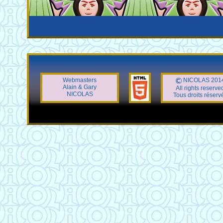
Webmasters
NICOLAS 201
Alain & Gary
All rights reserve
NICOLAS
Tous droits réserv