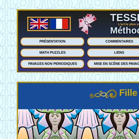
TESS
L'art le plus 
Méthod
PRÉSENTATION
COMMENTAIRES
MATH PUZZLES
LIENS
PAVAGES NON PERIODIQUES
MISE EN SCÈNE DES PAVA
Fill