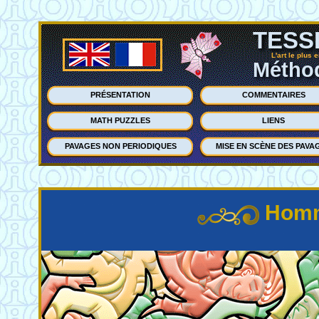
TESS
L'art le plus 
Méthod
PRÉSENTATION
COMMENTAIRES
MATH PUZZLES
LIENS
PAVAGES NON PERIODIQUES
MISE EN SCÈNE DES PAVA
Homm