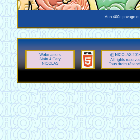
Mon 400e pavage et l
Webmasters
NICOLAS 201
Alain & Gary
All rights reserve
NICOLAS
Tous droits réserv