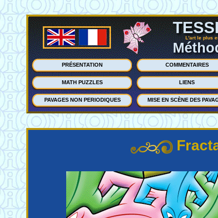
TESS
L'art le plus 
Méthod
PRÉSENTATION
COMMENTAIRES
MATH PUZZLES
LIENS
PAVAGES NON PERIODIQUES
MISE EN SCÈNE DES PAVA
Fract