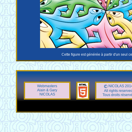
Cette figure est générée à partir d'un seul ce
Webmasters
NICOLAS 201
Alain & Gary
All rights reserve
NICOLAS
Tous droits réserv