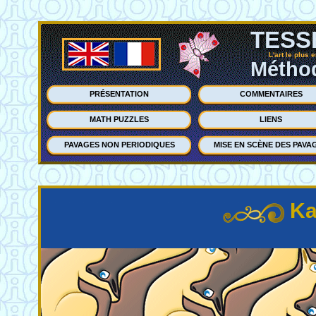
TESS
L'art le plus 
Méthod
PRÉSENTATION
COMMENTAIRES
MATH PUZZLES
LIENS
PAVAGES NON PERIODIQUES
MISE EN SCÈNE DES PAVA
Ka