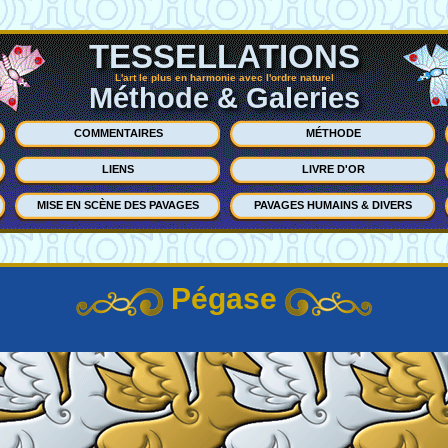
TESSELLATIONS
L'art le plus en harmonie avec l'ordre naturel
Méthode & Galeries
COMMENTAIRES
MÉTHODE
LIENS
LIVRE D'OR
MISE EN SCÈNE DES PAVAGES
PAVAGES HUMAINS & DIVERS
Pégase