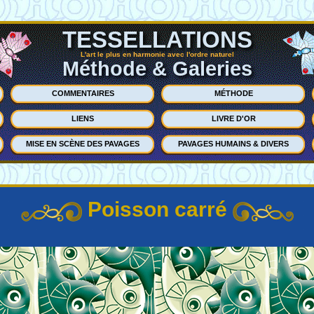
TESSELLATIONS
L'art le plus en harmonie avec l'ordre naturel
Méthode & Galeries
COMMENTAIRES
MÉTHODE
LIENS
LIVRE D'OR
MISE EN SCÈNE DES PAVAGES
PAVAGES HUMAINS & DIVERS
Poisson carré