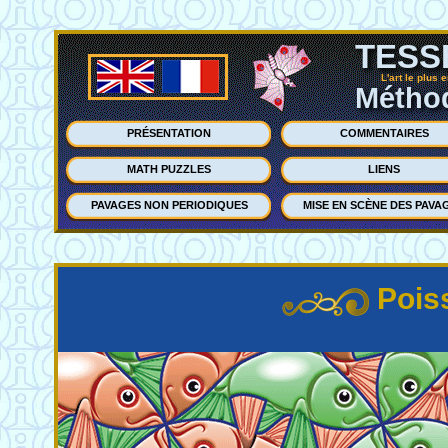
TESS
L'art le plus 
Méthod
PRÉSENTATION
COMMENTAIRES
MATH PUZZLES
LIENS
PAVAGES NON PERIODIQUES
MISE EN SCÈNE DES PAVA
Pois