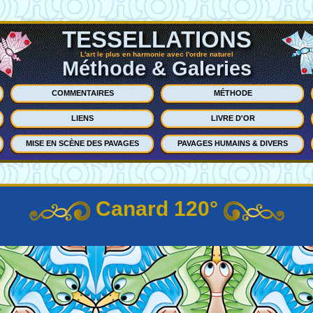
TESSELLATIONS
L'art le plus en harmonie avec l'ordre naturel
Méthode & Galeries
COMMENTAIRES
MÉTHODE
LIENS
LIVRE D'OR
MISE EN SCÈNE DES PAVAGES
PAVAGES HUMAINS & DIVERS
Canard 120°