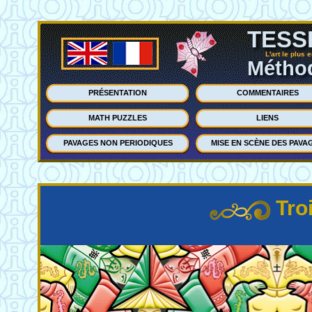
TESS
L'art le plus 
Méthod
PRÉSENTATION
COMMENTAIRES
MATH PUZZLES
LIENS
PAVAGES NON PERIODIQUES
MISE EN SCÈNE DES PAVA
Tro