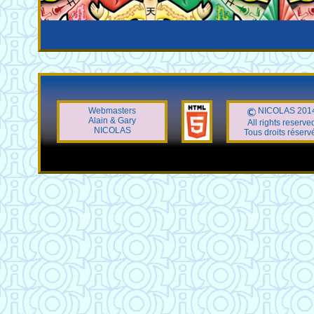
Webmasters
NICOLAS 201
Alain & Gary
All rights reserve
NICOLAS
Tous droits réserv