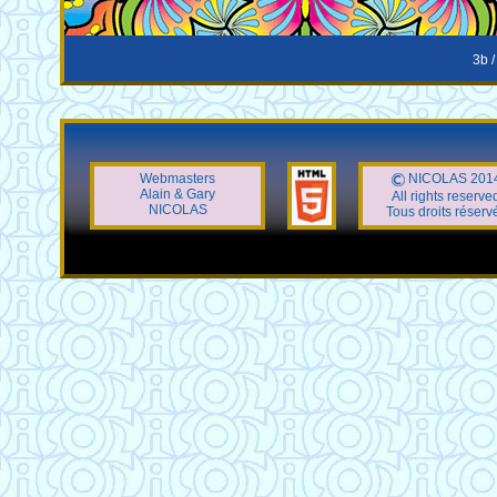
3b /
Webmasters
NICOLAS 201
Alain & Gary
All rights reserve
NICOLAS
Tous droits réserv