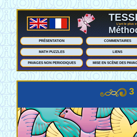
TESS
L'art le plus 
Méthod
PRÉSENTATION
COMMENTAIRES
MATH PUZZLES
LIENS
PAVAGES NON PERIODIQUES
MISE EN SCÈNE DES PAVA
3 