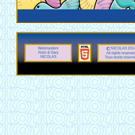
Webmasters
NICOLAS 201
Alain & Gary
All rights reserve
NICOLAS
Tous droits réserv