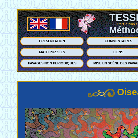
TESS
L'art le plus 
Méthod
PRÉSENTATION
COMMENTAIRES
MATH PUZZLES
LIENS
PAVAGES NON PERIODIQUES
MISE EN SCÈNE DES PAVA
Oise