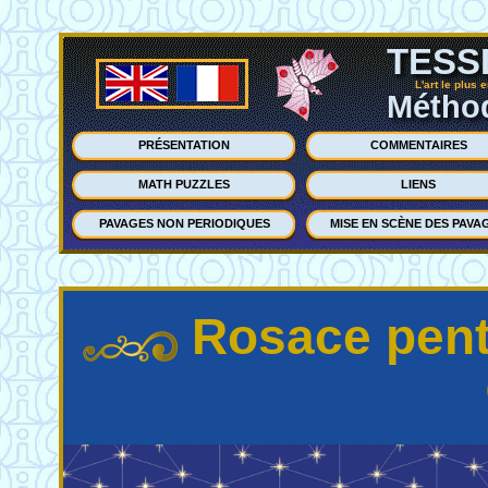
TESS
L'art le plus 
Méthod
PRÉSENTATION
COMMENTAIRES
MATH PUZZLES
LIENS
PAVAGES NON PERIODIQUES
MISE EN SCÈNE DES PAVA
Rosace pent